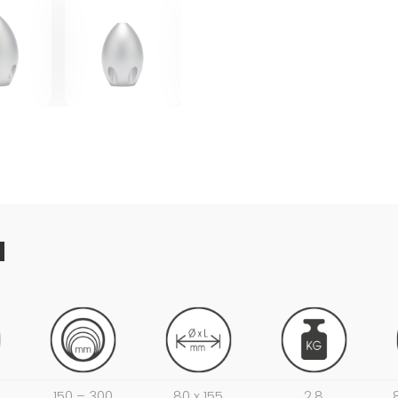
N
150 – 300
80 x 155
2,8