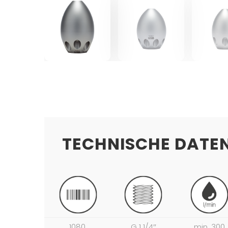
TECHNISCHE DATE
1080
G 1 1/4″
min. 300