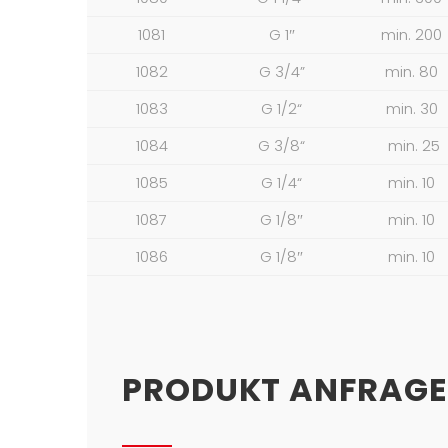
1081
G 1″
min. 200
1082
G 3/4”
min. 80
1083
G 1/2“
min. 30
1084
G 3/8“
min. 25
1085
G 1/4“
min. 10
1087
G 1/8″
min. 10
1086
G 1/8″
min. 10
PRODUKT ANFRAG